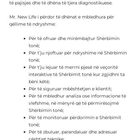
të pajisjes dhe të dhëna të tjera diagnostikuese.
Mr. New Life i përdor të dhënat e mbledhura për
qëllime të ndryshme:
Për të ofruar dhe mirëmbajtur Shërbimin
tonë;
Për t’ju njoftuar për ndryshime në Shërbimin
tonë;
Për t’ju lejuar të merrni pjesë në veçoritë
interaktive të Shërbimit tonë kur zgjidhni ta
bëni këtë;
Për të siguruar mbështetjen e klientit;
Për të mbledhur analiza ose informacione të
vlefshme, në mënyrë që të përmirësojmë
Shërbimin tonë;
Për të monitoruar përdorimin e Shërbimit
tonë;
Për të zbuluar, parandaluar dhe adresuar
çështjet teknike;