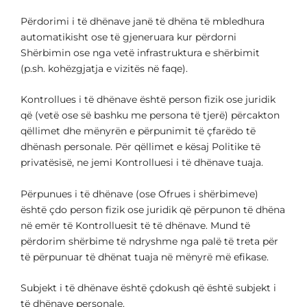
Përdorimi i të dhënave janë të dhëna të mbledhura
automatikisht ose të gjeneruara kur përdorni
Shërbimin ose nga vetë infrastruktura e shërbimit
(p.sh. kohëzgjatja e vizitës në faqe).
Kontrollues i të dhënave është person fizik ose juridik
që (vetë ose së bashku me persona të tjerë) përcakton
qëllimet dhe mënyrën e përpunimit të çfarëdo të
dhënash personale. Për qëllimet e kësaj Politike të
privatësisë, ne jemi Kontrolluesi i të dhënave tuaja.
Përpunues i të dhënave (ose Ofrues i shërbimeve)
është çdo person fizik ose juridik që përpunon të dhëna
në emër të Kontrolluesit të të dhënave. Mund të
përdorim shërbime të ndryshme nga palë të treta për
të përpunuar të dhënat tuaja në mënyrë më efikase.
Subjekt i të dhënave është çdokush që është subjekt i
të dhënave personale.