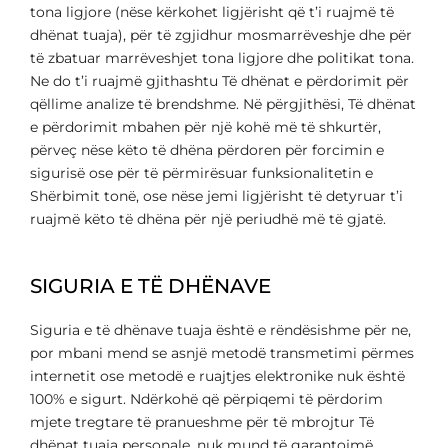
tona ligjore (nëse kërkohet ligjërisht që t’i ruajmë të
dhënat tuaja), për të zgjidhur mosmarrëveshje dhe për
të zbatuar marrëveshjet tona ligjore dhe politikat tona.
Ne do t’i ruajmë gjithashtu Të dhënat e përdorimit për
qëllime analize të brendshme. Në përgjithësi, Të dhënat
e përdorimit mbahen për një kohë më të shkurtër,
përveç nëse këto të dhëna përdoren për forcimin e
sigurisë ose për të përmirësuar funksionalitetin e
Shërbimit tonë, ose nëse jemi ligjërisht të detyruar t’i
ruajmë këto të dhëna për një periudhë më të gjatë.
SIGURIA E TË DHËNAVE
Siguria e të dhënave tuaja është e rëndësishme për ne,
por mbani mend se asnjë metodë transmetimi përmes
internetit ose metodë e ruajtjes elektronike nuk është
100% e sigurt. Ndërkohë që përpiqemi të përdorim
mjete tregtare të pranueshme për të mbrojtur Të
dhënat tuaja personale, nuk mund të garantojmë