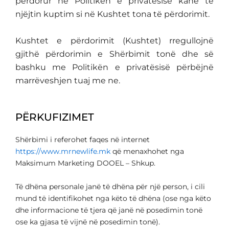
përdorur në Politikën e privatësisë kanë të
njëjtin kuptim si në Kushtet tona të përdorimit.
Kushtet e përdorimit (Kushtet) rregullojnë
gjithë përdorimin e Shërbimit tonë dhe së
bashku me Politikën e privatësisë përbëjnë
marrëveshjen tuaj me ne.
PËRKUFIZIMET
Shërbimi i referohet faqes në internet
https://www.mrnewlife.mk
që menaxhohet nga
Maksimum Marketing DOOEL – Shkup.
Të dhëna personale janë të dhëna për një person, i cili
mund të identifikohet nga këto të dhëna (ose nga këto
dhe informacione të tjera që janë në posedimin tonë
ose ka gjasa të vijnë në posedimin tonë).