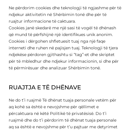
Ne përdorim cookies dhe teknologji të ngjashme për të
ndjekur aktivitetin në Shërbimin tonë dhe për të
ruajtur informacione të caktuara.
Cookies janë skedarë me një sasi të vogël të dhënash
që mund të përfshijnë një identifikues unik anonim.
Cookies i dërgohen shfletuesit tuaj nga një faqe
interneti dhe ruhen në pajisjen tuaj. Teknologji të tjera
ndjekëse përdoren gjithashtu si “tag”-et dhe skriptet
për të mbledhur dhe ndjekur informacionin, si dhe për
të përmirësuar dhe analizuar Shërbimin tonë.
RUAJTJA E TË DHËNAVE
Ne do t’i ruajmë Të dhënat tuaja personale vetëm për
aq kohë sa është e nevojshme për qëllimet e
përcaktuara në këtë Politikë të privatësisë. Do t’i
ruajmë dhe do t’i përdorim të dhënat tuaja personale
aq sa është e nevojshme për t’u pajtuar me detyrimet