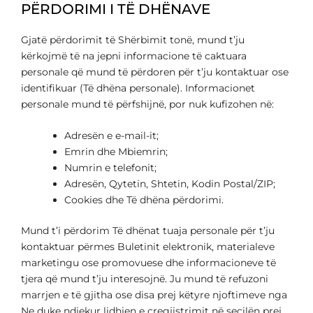
PËRDORIMI I TË DHËNAVE
Gjatë përdorimit të Shërbimit tonë, mund t’ju
kërkojmë të na jepni informacione të caktuara
personale që mund të përdoren për t’ju kontaktuar ose
identifikuar (Të dhëna personale). Informacionet
personale mund të përfshijnë, por nuk kufizohen në:
Adresën e e-mail-it;
Emrin dhe Mbiemrin;
Numrin e telefonit;
Adresën, Qytetin, Shtetin, Kodin Postal/ZIP;
Cookies dhe Të dhëna përdorimi.
Mund t’i përdorim Të dhënat tuaja personale për t’ju
kontaktuar përmes Buletinit elektronik, materialeve
marketingu ose promovuese dhe informacioneve të
tjera që mund t’ju interesojnë. Ju mund të refuzoni
marrjen e të gjitha ose disa prej këtyre njoftimeve nga
Ne duke ndjekur lidhjen e çregjistrimit në secilën prej