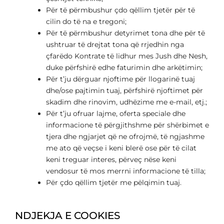
Për të përmbushur çdo qëllim tjetër për të
cilin do të na e tregoni;
Për të përmbushur detyrimet tona dhe për të
ushtruar të drejtat tona që rrjedhin nga
çfarëdo Kontrate të lidhur mes Jush dhe Nesh,
duke përfshirë edhe faturimin dhe arkëtimin;
Për t’ju dërguar njoftime për llogarinë tuaj
dhe/ose pajtimin tuaj, përfshirë njoftimet për
skadim dhe rinovim, udhëzime me e-mail, etj.;
Për t’ju ofruar lajme, oferta speciale dhe
informacione të përgjithshme për shërbimet e
tjera dhe ngjarjet që ne ofrojmë, të ngjashme
me ato që veçse i keni blerë ose për të cilat
keni treguar interes, përveç nëse keni
vendosur të mos merrni informacione të tilla;
Për çdo qëllim tjetër me pëlqimin tuaj.
NDJEKJA E COOKIES