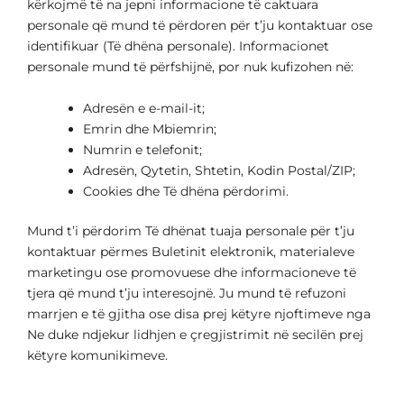
kërkojmë të na jepni informacione të caktuara
personale që mund të përdoren për t’ju kontaktuar ose
identifikuar (Të dhëna personale). Informacionet
personale mund të përfshijnë, por nuk kufizohen në:
Adresën e e-mail-it;
Emrin dhe Mbiemrin;
Numrin e telefonit;
Adresën, Qytetin, Shtetin, Kodin Postal/ZIP;
Cookies dhe Të dhëna përdorimi.
Mund t’i përdorim Të dhënat tuaja personale për t’ju
kontaktuar përmes Buletinit elektronik, materialeve
marketingu ose promovuese dhe informacioneve të
tjera që mund t’ju interesojnë. Ju mund të refuzoni
marrjen e të gjitha ose disa prej këtyre njoftimeve nga
Ne duke ndjekur lidhjen e çregjistrimit në secilën prej
këtyre komunikimeve.