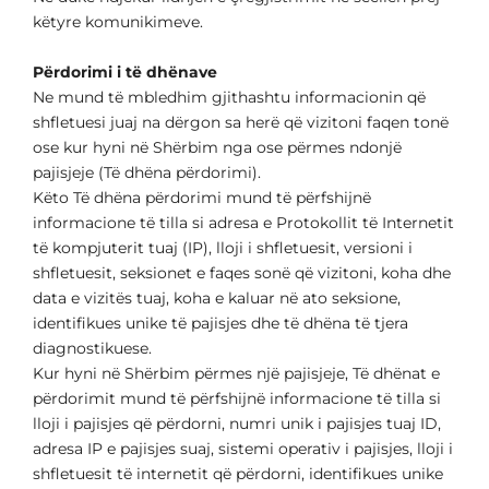
këtyre komunikimeve.
Përdorimi i të dhënave
Ne mund të mbledhim gjithashtu informacionin që
shfletuesi juaj na dërgon sa herë që vizitoni faqen tonë
ose kur hyni në Shërbim nga ose përmes ndonjë
pajisjeje (Të dhëna përdorimi).
Këto Të dhëna përdorimi mund të përfshijnë
informacione të tilla si adresa e Protokollit të Internetit
të kompjuterit tuaj (IP), lloji i shfletuesit, versioni i
shfletuesit, seksionet e faqes sonë që vizitoni, koha dhe
data e vizitës tuaj, koha e kaluar në ato seksione,
identifikues unike të pajisjes dhe të dhëna të tjera
diagnostikuese.
Kur hyni në Shërbim përmes një pajisjeje, Të dhënat e
përdorimit mund të përfshijnë informacione të tilla si
lloji i pajisjes që përdorni, numri unik i pajisjes tuaj ID,
adresa IP e pajisjes suaj, sistemi operativ i pajisjes, lloji i
shfletuesit të internetit që përdorni, identifikues unike