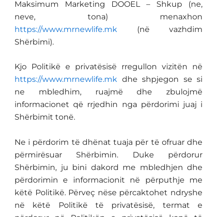
Maksimum Marketing DOOEL – Shkup (ne,
neve, tona) menaxhon
https://www.mrnewlife.mk
(në vazhdim
Shërbimi).
Kjo Politikë e privatësisë rregullon vizitën në
https://www.mrnewlife.mk
dhe shpjegon se si
ne mbledhim, ruajmë dhe zbulojmë
informacionet që rrjedhin nga përdorimi juaj i
Shërbimit tonë.
Ne i përdorim të dhënat tuaja për të ofruar dhe
përmirësuar Shërbimin. Duke përdorur
Shërbimin, ju bini dakord me mbledhjen dhe
përdorimin e informacionit në përputhje me
këtë Politikë. Përveç nëse përcaktohet ndryshe
në këtë Politikë të privatësisë, termat e