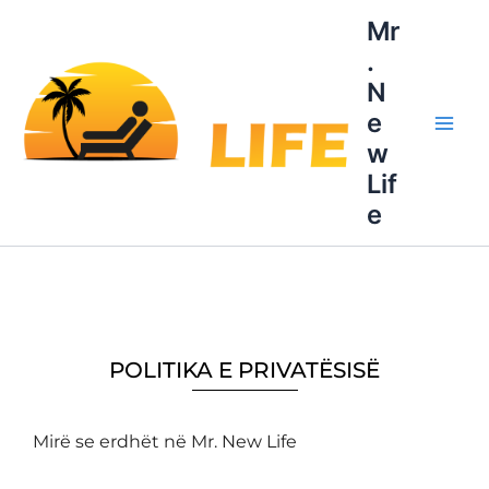
Skip
Main
Mr
to
.
Men
content
N
e
w
Lif
e
POLITIKA E PRIVATËSISË
Mirë se erdhët në Mr. New Life