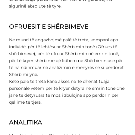
sigurinë absolute të tyre.
OFRUESIT E SHËRBIMEVE
Ne mund të angazhojmë palë të treta, kompani apo
individë, për të lehtësuar Shërbimin tonë (Ofrues të
shërbimeve), për të ofruar Shërbimin në emrin tonë,
për të kryer shërbime që lidhen me Shërbimin ose për
të na ndihmuar në analizimin e mënyrës se si përdoret
Shërbimi ynë.
Këto palë të treta kanë akses në Të dhënat tuaja
personale vetëm për të kryer detyra në emrin tonë dhe
janë të detyruara të mos i zbulojnë apo përdorin për
qëllime të tjera.
ANALITIKA